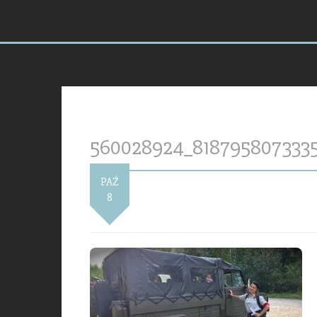
560028924_818795807333
PAŹ
8