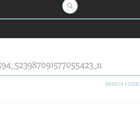
594_523987091577055423_n
NATALIA ŁYSZ