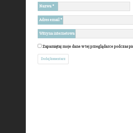
Nazwa
*
Adres email
*
Witryna internetowa
Zapamiętaj moje dane w tej przeglądarce podczas pi