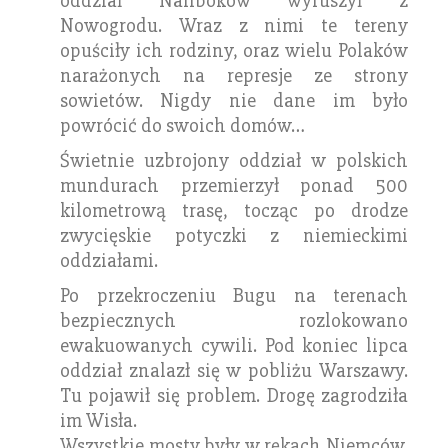
oddział Naliboków wyruszył z
Nowogrodu. Wraz z nimi te tereny
opuściły ich rodziny, oraz wielu Polaków
narażonych na represje ze strony
sowietów. Nigdy nie dane im było
powrócić do swoich domów…
Świetnie uzbrojony oddział w polskich
mundurach przemierzył ponad 500
kilometrową trasę, tocząc po drodze
zwycięskie potyczki z niemieckimi
oddziałami.
Po przekroczeniu Bugu na terenach
bezpiecznych rozlokowano
ewakuowanych cywili. Pod koniec lipca
oddział znalazł się w pobliżu Warszawy.
Tu pojawił się problem. Drogę zagrodziła
im Wisła.
Wszystkie mosty były w rękach Niemców.