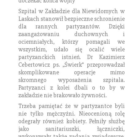
doczekać końca wojny
Szpital w Zakładzie dla Niewidomych w
Laskach stanowił bezpieczne schronienie
dla rannych partyzantów. Dzięki
zaangażowaniu duchownych i
ociemniałych, którzy pomagali we
wszystkim, udało się ocalić wiele
partyzanckich istnień. Dr Kazimierz
Cebertowicz ps. „Świerk” przeprowadzał
skomplikowane operacje mimo
skromnego wyposażenia szpitala.
Partyzanci z kolei dbali o to by w
zakładzie nie brakowało żywności.
Trzeba pamiętać że w partyzantce byli
nie tylko mężczyźni. Nieocenioną rolę
odegrały również kobiety. Pełniły służbę
jako sanitariuszki, łączniczki,
wykonywały także zadania zwiadowcze.