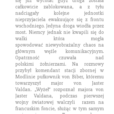
się już wycofać gdyż droga została
całkowicie zablokowana, a z tyłu
nadciągały kolejne jednostki
nieprzyjaciela ewakuujące się z frontu
wschodniego. Jedyna droga wiodła przez
most. Niemcy jednak nie kwapili się do
walki która mogła
spowodować niewyobrażalny chaos na
głównym węźle komunikacyjnym.
Opatrzność czuwała nad
polskimi żołnierzami. Na rozmowy
przybył komendant stacji zbornej w
Modlinie pułkownik von Biber, któremu
towarzyszył major von Jaster
Valdan. „Wyżeł” rozpoznał majora von
Jaster Valdana, podczas pierwszej
wojny światowej walczyli razem na
francuskim foncie, służąc w tym samym