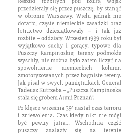
Resztki rozbitych pod Bzurą wojsk
przedzierały się przez puszczę, by stanąć
w obronie Warszawy. Wielu jednak nie
dotarło, częste niemieckie zasadzki oraz
lotnictwo dziesiątkowały – i tak już
rozbite – oddziały. Wrzesień 1939 roku był
wyjątkowo suchy i gorący, typowe dla
Puszczy Kampinoskiej tereny podmokłe
wyschły, nie można było zatem liczyć na
spowolnienie niemieckich kolumn
zmotoryzowanych przez bagniste tereny.
Jak pisał w swych pamiętnikach Generał
Tadeusz Kutrzeba – „Puszcza Kampinoska
stała się grobem Armii Poznań”.
Po klęsce września 39′ nastał czas terroru
i zniewolenia. Czas kiedy nikt nie mógł
być pewny jutra… Wschodnia część
puszczy znalazły się na terenie