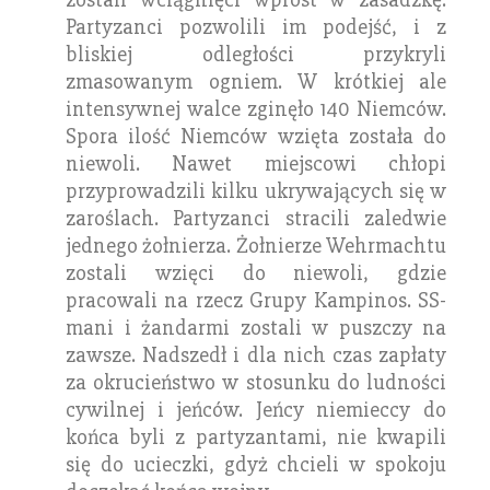
Partyzanci pozwolili im podejść, i z
bliskiej odległości przykryli
zmasowanym ogniem. W krótkiej ale
intensywnej walce zginęło 140 Niemców.
Spora ilość Niemców wzięta została do
niewoli. Nawet miejscowi chłopi
przyprowadzili kilku ukrywających się w
zaroślach. Partyzanci stracili zaledwie
jednego żołnierza. Żołnierze Wehrmachtu
zostali wzięci do niewoli, gdzie
pracowali na rzecz Grupy Kampinos. SS-
mani i żandarmi zostali w puszczy na
zawsze. Nadszedł i dla nich czas zapłaty
za okrucieństwo w stosunku do ludności
cywilnej i jeńców. Jeńcy niemieccy do
końca byli z partyzantami, nie kwapili
się do ucieczki, gdyż chcieli w spokoju