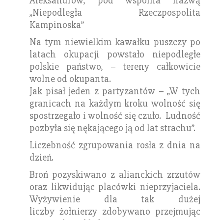
Aleksandrów, pod wspólna nazwą
„Niepodległa Rzeczpospolita
Kampinoska”
Na tym niewielkim kawałku puszczy po
latach okupacji powstało niepodległe
polskie państwo, – tereny całkowicie
wolne od okupanta.
Jak pisał jeden z partyzantów – „W tych
granicach na każdym kroku wolność się
spostrzegało i wolność się czuło. Ludność
pozbyła się nękającego ją od lat strachu”.
Liczebność zgrupowania rosła z dnia na
dzień.
Broń pozyskiwano z alianckich zrzutów
oraz likwidując placówki nieprzyjaciela.
Wyżywienie dla tak dużej
liczby żołnierzy zdobywano przejmując