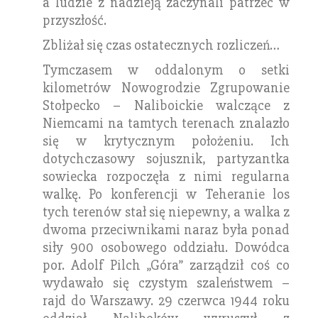
a ludzie z nadzieją zaczynali patrzeć w
przyszłość.
Zbliżał się czas ostatecznych rozliczeń…
Tymczasem w oddalonym o setki
kilometrów Nowogrodzie Zgrupowanie
Stołpecko – Naliboickie walczące z
Niemcami na tamtych terenach znalazło
się w krytycznym położeniu. Ich
dotychczasowy sojusznik, partyzantka
sowiecka rozpoczęła z nimi regularna
walkę. Po konferencji w Teheranie los
tych terenów stał się niepewny, a walka z
dwoma przeciwnikami naraz była ponad
siły 900 osobowego oddziału. Dowódca
por. Adolf Pilch „Góra” zarządził coś co
wydawało się czystym szaleństwem –
rajd do Warszawy. 29 czerwca 1944 roku