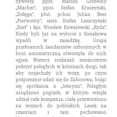
dywersji ppor. Marian Grobelny
„Macher”, ppor. Stefan Kruszyński,
„Dołęga”, plut. pchor. Julian Beer
„Pierwotny”, sierż. Stefan Leszczyński
„Ezel” i kpr. Wiesław Kowalewski „Rydz”.
Kiedy byli już na wylocie z Sierakowa
wpadli w zasadzkę. Grupa
przebranych żandarmów uzbrojonych w
broń automatyczną otworzyła do nich
ogień. Niemcy rozkazali miejscowym
położyć poległych w koleinach drogi, tak
aby rozjechały ich wozy, po czym
pośpiesznie udali się do Zaborowa, bojąc
się spotkania z „leśnymi”. Poległym
urządzono pogrzeb, w którym wzięła
udział cała kompania, ciała przewieziono
na wozach do pobliskich Lasek na
cmentarz i tam pochowano.