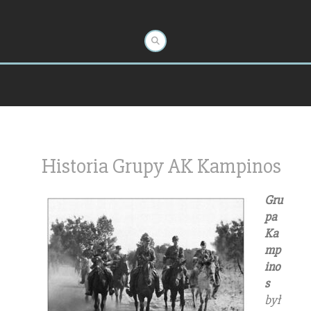
Historia Grupy AK Kampinos
Gru
pa
Ka
mp
ino
s
był