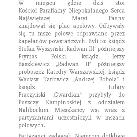
W miejscu gdzie dziś stoi
Kościół Parafialny Niepokalanego Serca
Najświętszej Maryi Panny
znajdował się plac apelowy. Odbywały
się tu msze polowe odprawiane przez
kapelanów powstańczych. Byli to: ksiądz
Stefan Wyszyński „Radwan III” późniejszy
Prymas Polski, ksiądz Jerzy
Baszkiewicz „Radwan II” późniejszy
proboszcz Katedry Warszawskiej, ksiądz
Wacław Karłowicz „Andrzej Bobola” i
ksiądz Hilary
Praczyński „Gwardian” przybyły do
Puszczy Kampinoskiej z oddziałem
Nalibockim. Mieszkańcy wsi wraz z
partyzantami uczestniczyli w mszach
polowych.
Partyzanci zadawali Niemcom dotkliwe