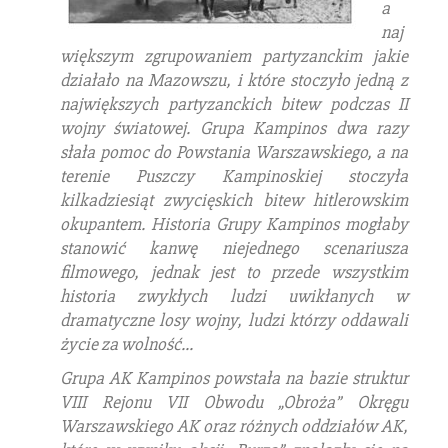
a
naj
większym zgrupowaniem partyzanckim jakie
działało na Mazowszu, i które stoczyło jedną z
największych partyzanckich bitew podczas II
wojny światowej. Grupa Kampinos dwa razy
słała pomoc do Powstania Warszawskiego, a na
terenie Puszczy Kampinoskiej stoczyła
kilkadziesiąt zwycięskich bitew hitlerowskim
okupantem. Historia Grupy Kampinos mogłaby
stanowić kanwę niejednego scenariusza
filmowego, jednak jest to przede wszystkim
historia zwykłych ludzi uwikłanych w
dramatyczne losy wojny, ludzi którzy oddawali
życie za wolność…
Grupa AK Kampinos powstała na bazie struktur
VIII Rejonu VII Obwodu „Obroża” Okręgu
Warszawskiego AK oraz różnych oddziałów AK,