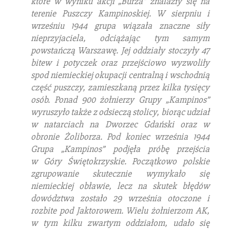
które w wyniku akcji „Burza” znalazły się na
terenie Puszczy Kampinoskiej. W sierpniu i
wrześniu 1944 grupa wiązała znaczne siły
nieprzyjaciela, odciążając tym samym
powstańczą Warszawę. Jej oddziały stoczyły 47
bitew i potyczek oraz przejściowo wyzwoliły
spod niemieckiej okupacji centralną i wschodnią
część puszczy, zamieszkaną przez kilka tysięcy
osób. Ponad 900 żołnierzy Grupy „Kampinos”
wyruszyło także z odsieczą stolicy, biorąc udział
w natarciach na Dworzec Gdański oraz w
obronie Żoliborza.
Pod koniec września 1944
Grupa „Kampinos” podjęła próbę przejścia
w Góry Świętokrzyskie. Początkowo polskie
zgrupowanie skutecznie wymykało się
niemieckiej obławie, lecz na skutek błędów
dowództwa zostało 29 września otoczone i
rozbite pod Jaktorowem. Wielu żołnierzom AK,
w tym kilku zwartym oddziałom, udało się