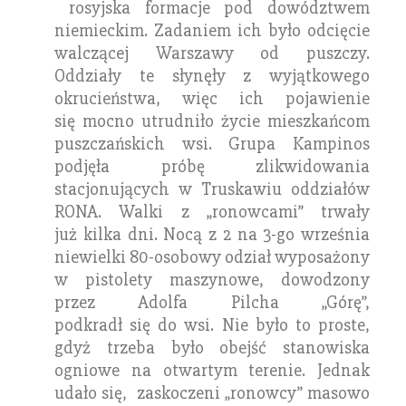
rosyjska formacje pod dowództwem
niemieckim. Zadaniem ich było odcięcie
walczącej Warszawy od puszczy.
Oddziały te słynęły z wyjątkowego
okrucieństwa, więc ich pojawienie
się mocno utrudniło życie mieszkańcom
puszczańskich wsi. Grupa Kampinos
podjęła próbę zlikwidowania
stacjonujących w Truskawiu oddziałów
RONA. Walki z „ronowcami” trwały
już kilka dni. Nocą z 2 na 3-go września
niewielki 80-osobowy odział wyposażony
w pistolety maszynowe, dowodzony
przez Adolfa Pilcha „Górę”,
podkradł się do wsi. Nie było to proste,
gdyż trzeba było obejść stanowiska
ogniowe na otwartym terenie. Jednak
udało się, zaskoczeni „ronowcy” masowo