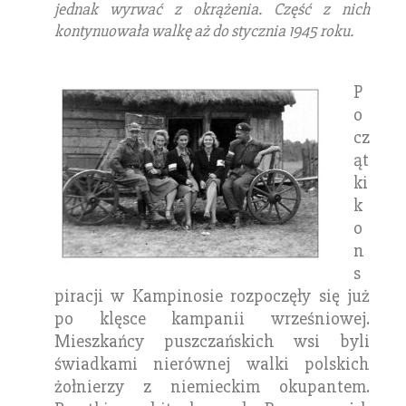
jednak wyrwać z okrążenia. Część z nich
kontynuowała walkę aż do stycznia 1945 roku.
P
o
cz
ąt
ki
k
o
n
s
piracji w Kampinosie rozpoczęły się już
po klęsce kampanii wrześniowej.
Mieszkańcy puszczańskich wsi byli
świadkami nierównej walki polskich
żołnierzy z niemieckim okupantem.