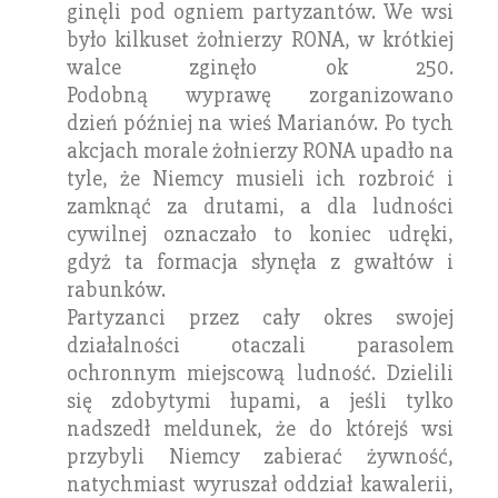
ginęli pod ogniem partyzantów. We wsi
było kilkuset żołnierzy RONA, w krótkiej
walce zginęło ok 250.
Podobną wyprawę zorganizowano
dzień później na wieś Marianów. Po tych
akcjach morale żołnierzy RONA upadło na
tyle, że Niemcy musieli ich rozbroić i
zamknąć za drutami, a dla ludności
cywilnej oznaczało to koniec udręki,
gdyż ta formacja słynęła z gwałtów i
rabunków.
Partyzanci przez cały okres swojej
działalności otaczali parasolem
ochronnym miejscową ludność. Dzielili
się zdobytymi łupami, a jeśli tylko
nadszedł meldunek, że do którejś wsi
przybyli Niemcy zabierać żywność,
natychmiast wyruszał oddział kawalerii,