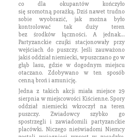
co dla okupantów kończyło
się sromotną porażką. Dziś nawet trudno
sobie wyobrazić, jak można było
kontrolować tak duży teren
bez środków łączności. A jednak…
Partyzanckie czujki stacjonowały przy
wejściach do puszczy. Jeśli zauważono
jakiś oddział niemiecki, wpuszczano go w
głąb lasu, gdzie w dogodnym miejscu
otaczano. Zdobywano w ten sposób
cenną broń i amunicję.
Jedna z takich akcji miała miejsce 29
sierpnia w miejscowości Kiścienne. Spory
oddział niemiecki wkroczył na teren
puszczy. Zwiadowcy szybko go
spostrzegli i zawiadomili partyzanckie
placówki. Niczego nieświadomi Niemcy
zostali wciągnięci wprost w zasadzkę.