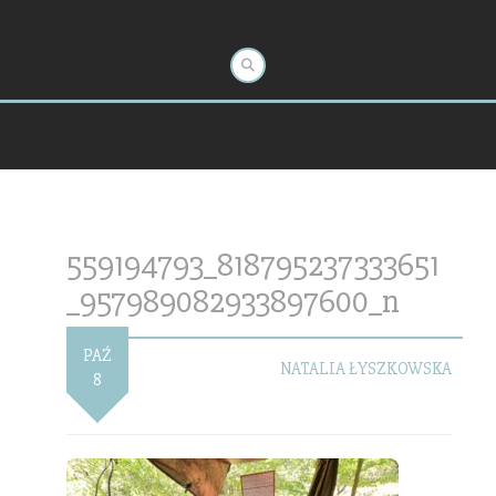
559194793_818795237333651
_957989082933897600_n
PAŹ
NATALIA ŁYSZKOWSKA
8