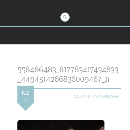
558486483_817783417434833
_4494514266836009467_n
PAŹ
NATALIA ŁYSZKOWSKA
8