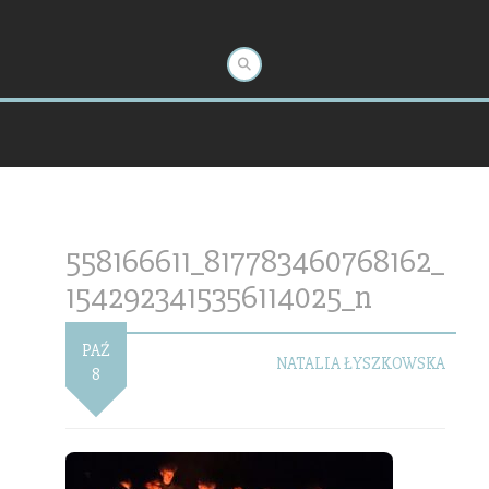
558166611_817783460768162_
1542923415356114025_n
PAŹ
NATALIA ŁYSZKOWSKA
8