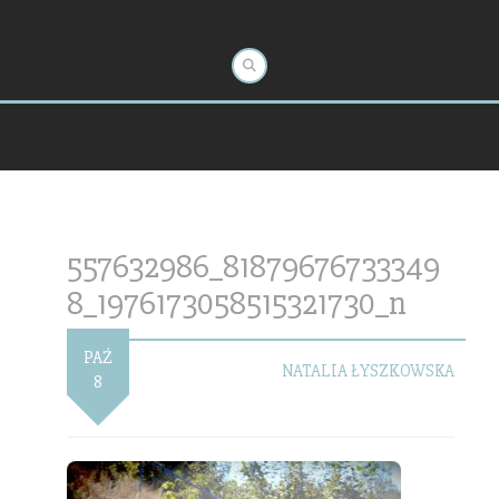
557632986_81879676733349
8_1976173058515321730_n
PAŹ
NATALIA ŁYSZKOWSKA
8