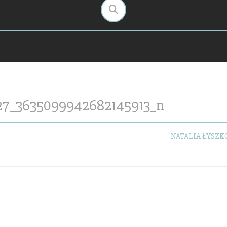
27_3635099942682145913_n
NATALIA ŁYSZ