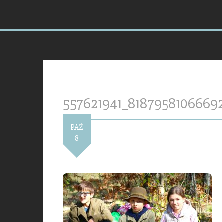
557621941_8187958106669
PAŹ
8