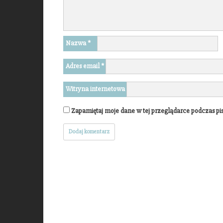
Nazwa
*
Adres email
*
Witryna internetowa
Zapamiętaj moje dane w tej przeglądarce podczas pi