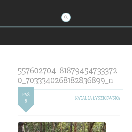
557602704_81879454733372
0_7033340268182836899_n
PAŹ
NATALIA ŁYSZKOWSKA
8