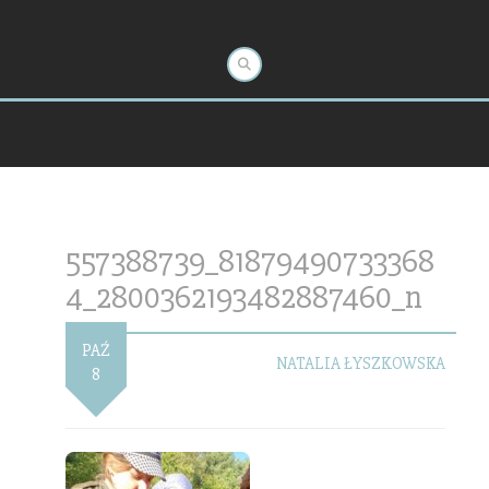
557388739_81879490733368
4_2800362193482887460_n
PAŹ
NATALIA ŁYSZKOWSKA
8