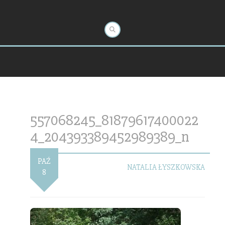
557068245_81879617400022
4_204393389452989389_n
PAŹ
NATALIA ŁYSZKOWSKA
8