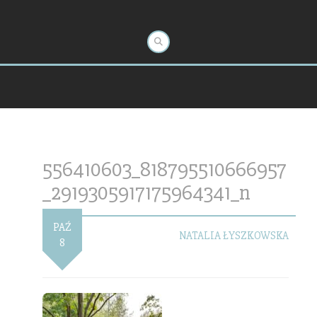
556410603_818795510666957
_2919305917175964341_n
PAŹ
NATALIA ŁYSZKOWSKA
8