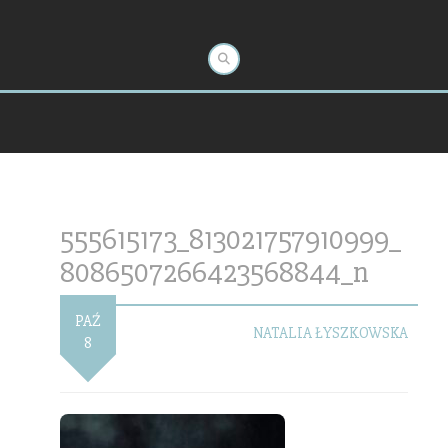
555615173_813021757910999_
8086507266423568844_n
PAŹ
NATALIA ŁYSZKOWSKA
8