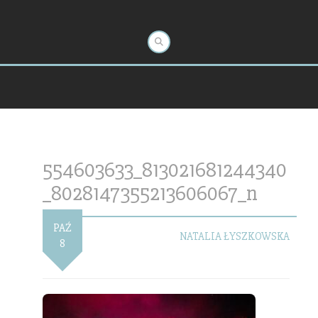
554603633_813021681244340
_8028147355213606067_n
PAŹ
NATALIA ŁYSZKOWSKA
8