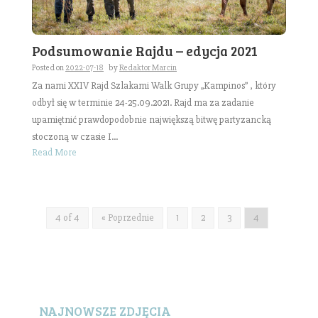
Podsumowanie Rajdu – edycja 2021
Posted on
2022-07-18
by
Redaktor Marcin
Za nami XXIV Rajd Szlakami Walk Grupy „Kampinos” , który
odbył się w terminie 24-25.09.2021. Rajd ma za zadanie
upamiętnić prawdopodobnie największą bitwę partyzancką
stoczoną w czasie I...
Read More
4 of 4
« Poprzednie
1
2
3
4
NAJNOWSZE ZDJĘCIA